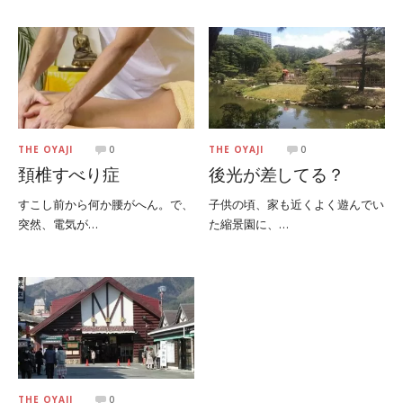
THE OYAJI
0
THE OYAJI
0
頚椎すべり症
後光が差してる？
すこし前から何か腰がへん。で、
子供の頃、家も近くよく遊んでい
突然、電気が…
た縮景園に、…
THE OYAJI
0