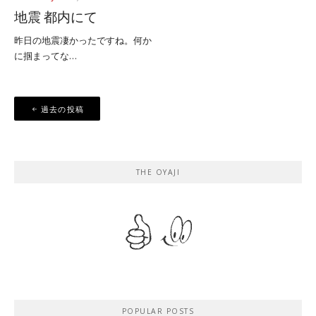
地震 都内にて
昨日の地震凄かったですね。何か
に掴まってな…
投
過去の投稿
稿
ナ
ビ
THE OYAJI
ゲ
ー
シ
ョ
ン
POPULAR POSTS