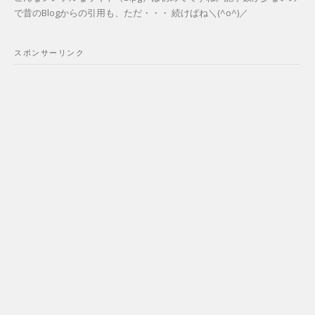
で昔のBlogからの引用も、ただ・・・ 続けばね＼(^o^)／
スポンサーリンク