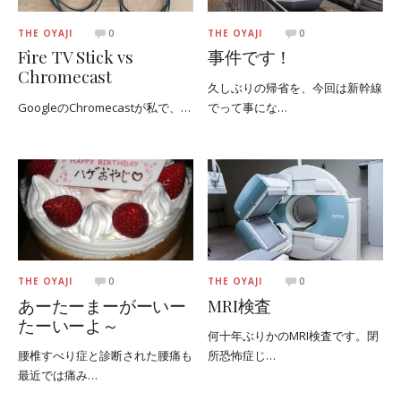
THE OYAJI
0
THE OYAJI
0
Fire TV Stick vs
事件です！
Chromecast
久しぶりの帰省を、今回は新幹線
GoogleのChromecastが私で、…
でって事にな…
THE OYAJI
0
THE OYAJI
0
あーたーまーがーいー
MRI検査
たーいーよ～
何十年ぶりかのMRI検査です。閉
腰椎すべり症と診断された腰痛も
所恐怖症じ…
最近では痛み…