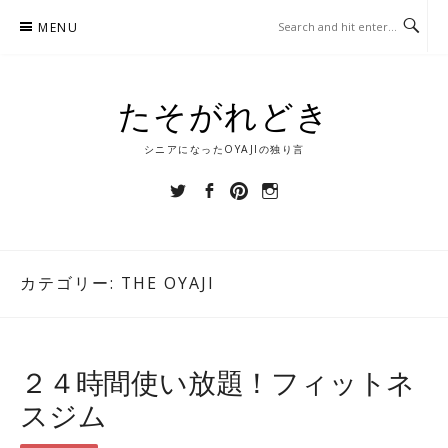
Skip
MENU
to
content
たそがれどき
シニアになったOYAJIの独り言
Twitter
Facebook
Pinterest
Instagram
カテゴリー:
THE OYAJI
２４時間使い放題！フィットネ
スジム